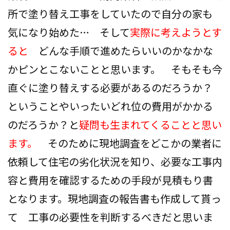
会社案内
所で塗り替え工事をしていたので自分の家も
気になり始めた… そして
実際に考えようとす
プライバシーポリシー
ると
どんな手順で進めたらいいのかなかな
お問い合わせ
かピンとこないことと思います。 そもそも今
直ぐに塗り替えする必要があるのだろうか？
施工事例
ということやいったいどれ位の費用がかかる
お知らせ
のだろうか？と
疑問も生まれてくることと思い
ます。
そのために現地調査をどこかの業者に
スタッフブログ
依頼して住宅の劣化状況を知り、必要な工事内
容と費用を確認するための手段が見積もり書
となります。現地調査の報告書も作成して貰っ
て 工事の必要性を判断するべきだと思いま