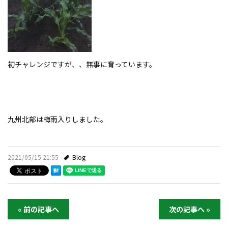
会社案内
プライバシーポリシー
お問い合わせ
初チャレンジですが、、無事に育っています。
施工事例
お知らせ
九州北部は梅雨入りしました。
スタッフブログ
2021/05/15 21:55
Blog
« 前の記事へ
次の記事へ »