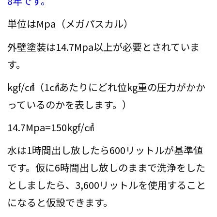
8年です。
会社案内
単位はMpa（メガパスカル）
プライバシーポリシー
外壁塗装は14.7Mpa以上が必要とされていま
お問い合わせ
す。
kgf/㎠（1㎠あたりにどれ位kg重の圧力がかか
施工事例
っているのかを表します。）
お知らせ
14.7Mpa=150kgf/㎠
スタッフブログ
水は1時間出し放したら600リットルが基準値
です。仮に6時間出し放しのままで洗浄をした
としましたら、3,600リットルを使用すること
になると仮設できます。