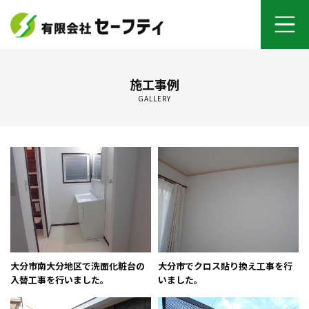
ホーム
施工事例
GALLERY
よくあるご質問
施工メニュー
セーフティについて
オンライン打ち合わせ
ご契約までの流れ
大分市南大分地区で洗面化粧台の
大分市でクロス貼り換え工事を行
入替工事を行いました。
いました。
お客さまの声