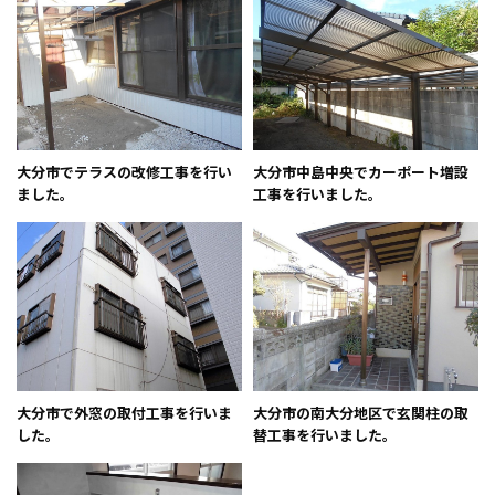
会社案内
プライバシーポリシー
お問い合わせ
大分市でテラスの改修工事を行い
大分市中島中央でカーポート増設
ました。
工事を行いました。
施工事例
お知らせ
スタッフブログ
大分市で外窓の取付工事を行いま
大分市の南大分地区で玄関柱の取
した。
替工事を行いました。