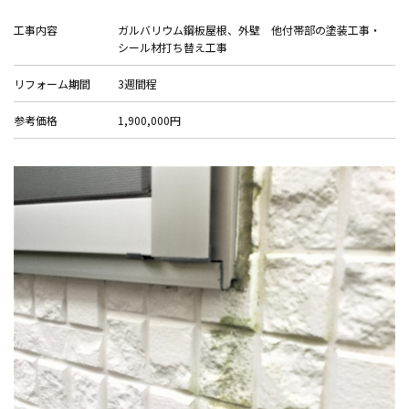
会社案内
工事内容
ガルバリウム鋼板屋根、外壁 他付帯部の塗装工事・
シール材打ち替え工事
プライバシーポリシー
リフォーム期間
3週間程
お問い合わせ
参考価格
1,900,000円
施工事例
お知らせ
スタッフブログ