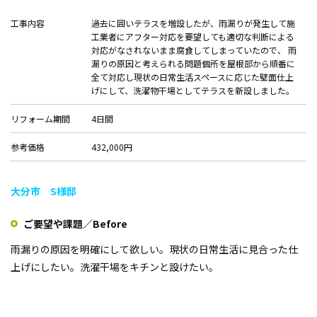
会社案内
工事内容
過去に囲いテラスを増設したが、雨漏りが発生して施
工業者にアフター対応を要望しても適切な判断による
対応がなされないまま腐食してしまっていたので、 雨
プライバシーポリシー
漏りの原因と考えられる問題個所を屋根部から順番に
全て対応し現状の日常生活スペースに応じた壁面仕上
お問い合わせ
げにして、洗濯物干場としてテラスを新設しました。
リフォーム期間
4日間
施工事例
参考価格
432,000円
お知らせ
大分市 S様邸
スタッフブログ
ご要望や課題／Before
雨漏りの原因を明確にして欲しい。現状の日常生活に見合った仕
上げにしたい。洗濯干場をキチンと設けたい。