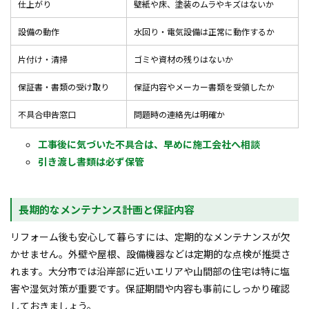
仕上がり
壁紙や床、塗装のムラやキズはないか
設備の動作
水回り・電気設備は正常に動作するか
片付け・清掃
ゴミや資材の残りはないか
保証書・書類の受け取り
保証内容やメーカー書類を受領したか
不具合申告窓口
問題時の連絡先は明確か
工事後に気づいた不具合は、早めに施工会社へ相談
引き渡し書類は必ず保管
長期的なメンテナンス計画と保証内容
リフォーム後も安心して暮らすには、定期的なメンテナンスが欠
かせません。外壁や屋根、設備機器などは定期的な点検が推奨さ
れます。大分市では沿岸部に近いエリアや山間部の住宅は特に塩
害や湿気対策が重要です。保証期間や内容も事前にしっかり確認
しておきましょう。