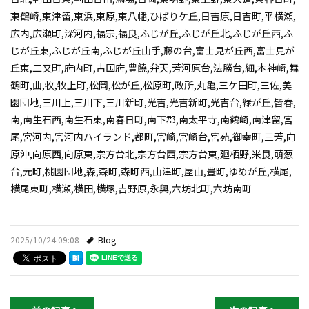
東鶴崎,東津留,東浜,東原,東八幡,ひばりケ丘,日吉原,日吉町,平横瀬,
広内,広瀬町,深河内,福宗,福良,ふじが丘,ふじが丘北,ふじが丘西,ふ
じが丘東,ふじが丘南,ふじが丘山手,藤の台,富士見が丘西,富士見が
丘東,二又町,府内町,古国府,豊饒,弁天,芳河原台,法勝台,細,本神崎,舞
鶴町,曲,牧,牧上町,松岡,松が丘,松原町,政所,丸亀,三ケ田町,三佐,美
園団地,三川上,三川下,三川新町,光吉,光吉新町,光吉台,緑が丘,皆春,
南,南生石西,南生石東,南春日町,南下郡,南太平寺,南鶴崎,南津留,宮
尾,宮河内,宮河内ハイランド,都町,宮崎,宮崎台,宮苑,御幸町,三芳,向
原沖,向原西,向原東,宗方台北,宗方台西,宗方台東,廻栖野,米良,萌葱
台,元町,桃園団地,森,森町,森町西,山津町,屋山,豊町,ゆめが丘,横尾,
横尾東町,横瀬,横田,横塚,吉野原,永興,六坊北町,六坊南町
2025/10/24 09:08
Blog