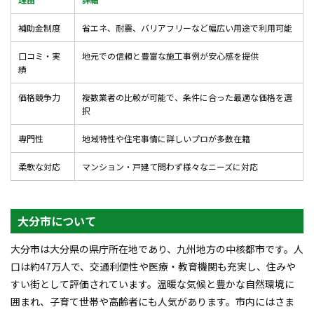
補助金制度
省エネ、耐震、バリアフリーなど幅広い用途で利用可能
口コミ・実
地元での信頼と豊富な施工事例が安心感を提供
績
価格競争力
複数業者の比較が可能で、条件に合った最適な価格を選
択
専門性
地域特性や住宅事情に詳しいプロが多数在籍
柔軟な対応
マンション・戸建て問わず様々なニーズに対応
大分市について
大分市は大分県の県庁所在地であり、九州地方の中核都市です。人
口は約47万人で、交通利便性や医療・教育機関も充実し、住みや
すい街として評価されています。温暖な気候と豊かな自然環境に
囲まれ、子育て世帯や高齢者にも人気があります。市内にはさま