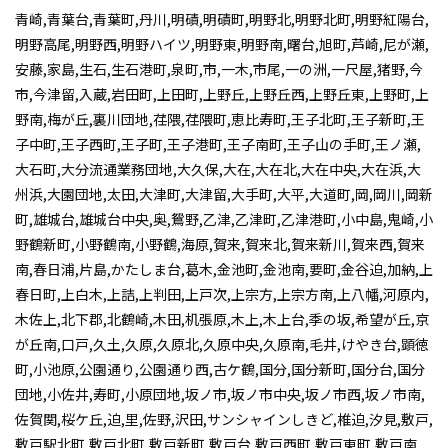
青崎,青葉台,青葉町,丹川,明磧,明磧町,明野北,明野北町,明野紅陽台,
明野高尾,明野西,明野ハイツ,明野東,明野南,曙台,旭町,芦崎,尼が瀬,
安藤,家島,生石,生石港町,泉町,市,一木,市尾,一の洲,一尺屋,猪野,今
市,今津留,入蔵,岩田町,上田町,上野丘,上野丘西,上野丘東,上野町,上
野南,梅が丘,裏川団地,荏隈,荏隈町,恵比寿町,王子北町,王子新町,王
子中町,王子西町,王子町,王子港町,王子南町,王子山の手町,王ノ瀬,
大石町,大分流通業務団地,大久保,大在,大在北,大在中央,大在浜,大
州浜,大園団地,太田,大津町,大津留,大手町,大平,大道町,岡,岡川,岡新
町,雄城台,雄城台中央,奥,鴛野,乙津,乙津町,乙津港町,小中島,鬼崎,小
野鶴新町,小野鶴南,小野鶴,海原,賀来,賀来北,賀来新川,賀来西,賀来
南,春日浦,片島,かたしま台,葛木,金池町,金池南,要町,金谷迫,加納,上
春日町,上白木,上詰,上判田,上戸次,上宗方,上宗方南,上八幡,河原内,
木佐上,北下郡,北鶴崎,木田,机張原,木上,木上台,季の坂,希望が丘,京
が丘南,口戸,久土,久原,久原北,久原中央,久原南,毛井,けやき台,顕徳
町,小池原,公園通り,公園通り西,古ケ鶴,国分,国分新町,国分台,国分
団地,小佐井,寿町,小原団地,坂ノ市,坂ノ市中央,坂ノ市西,坂ノ市南,
佐賀関,桜ケ丘,迫,里,佐野,沢田,サンシャインしきど,椎迫,汐見,敷戸,
敷戸駅北町,敷戸北町,敷戸新町,敷戸台,敷戸西町,敷戸東町,敷戸南