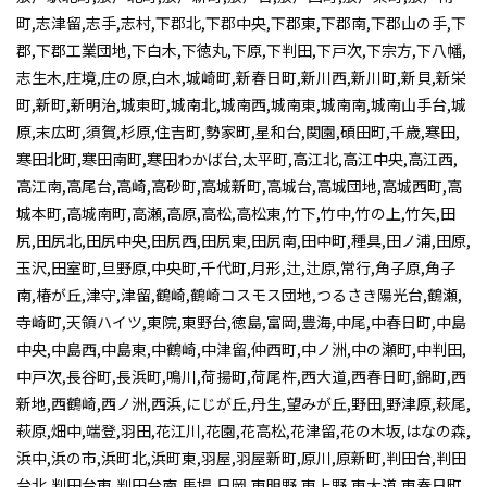
町,志津留,志手,志村,下郡北,下郡中央,下郡東,下郡南,下郡山の手,下
郡,下郡工業団地,下白木,下徳丸,下原,下判田,下戸次,下宗方,下八幡,
志生木,庄境,庄の原,白木,城崎町,新春日町,新川西,新川町,新貝,新栄
町,新町,新明治,城東町,城南北,城南西,城南東,城南南,城南山手台,城
原,末広町,須賀,杉原,住吉町,勢家町,星和台,関園,碩田町,千歳,寒田,
寒田北町,寒田南町,寒田わかば台,太平町,高江北,高江中央,高江西,
高江南,高尾台,高崎,高砂町,高城新町,高城台,高城団地,高城西町,高
城本町,高城南町,高瀬,高原,高松,高松東,竹下,竹中,竹の上,竹矢,田
尻,田尻北,田尻中央,田尻西,田尻東,田尻南,田中町,種具,田ノ浦,田原,
玉沢,田室町,旦野原,中央町,千代町,月形,辻,辻原,常行,角子原,角子
南,椿が丘,津守,津留,鶴崎,鶴崎コスモス団地,つるさき陽光台,鶴瀬,
寺崎町,天領ハイツ,東院,東野台,徳島,富岡,豊海,中尾,中春日町,中島
中央,中島西,中島東,中鶴崎,中津留,仲西町,中ノ洲,中の瀬町,中判田,
中戸次,長谷町,長浜町,鳴川,荷揚町,荷尾杵,西大道,西春日町,錦町,西
新地,西鶴崎,西ノ洲,西浜,にじが丘,丹生,望みが丘,野田,野津原,萩尾,
萩原,畑中,端登,羽田,花江川,花園,花高松,花津留,花の木坂,はなの森,
浜中,浜の市,浜町北,浜町東,羽屋,羽屋新町,原川,原新町,判田台,判田
台北,判田台東,判田台南,馬場,日岡,東明野,東上野,東大道,東春日町,