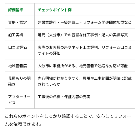
評価基準
チェックポイント例
資格・認定
建設業許可・一級建築士・リフォーム関連団体加盟など
施工実績
地元（大分市）での豊富な施工事例・過去の実績写真
口コミ評価
実際のお客様の声やネット上の評判、リフォーム口コミ
サイトの評価
地域密着度
大分市に事務所がある、地元密着で迅速な対応が可能
見積もりの明
内容明細がわかりやすく、費用や工事範囲が明確に記載
確さ
されているか
アフターサー
工事後の点検・保証内容の充実
ビス
これらのポイントをしっかり確認することで、安心してリフォー
ムを依頼できます。