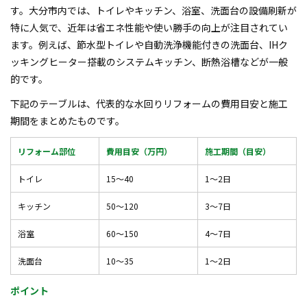
す。大分市内では、トイレやキッチン、浴室、洗面台の設備刷新が
特に人気で、近年は省エネ性能や使い勝手の向上が注目されてい
ます。例えば、節水型トイレや自動洗浄機能付きの洗面台、IHク
ッキングヒーター搭載のシステムキッチン、断熱浴槽などが一般
的です。
下記のテーブルは、代表的な水回りリフォームの費用目安と施工
期間をまとめたものです。
リフォーム部位
費用目安（万円）
施工期間（目安）
トイレ
15～40
1～2日
キッチン
50～120
3～7日
浴室
60～150
4～7日
洗面台
10～35
1～2日
ポイント