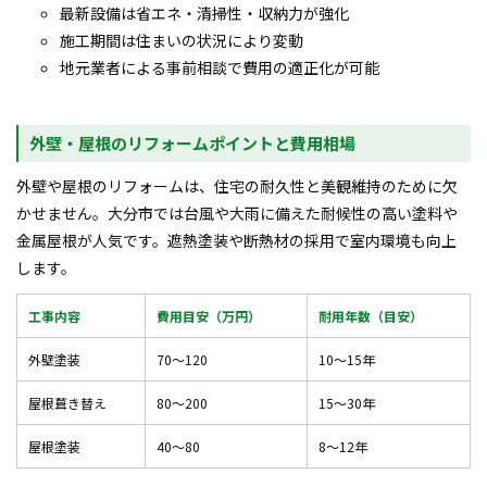
最新設備は省エネ・清掃性・収納力が強化
施工期間は住まいの状況により変動
地元業者による事前相談で費用の適正化が可能
外壁・屋根のリフォームポイントと費用相場
外壁や屋根のリフォームは、住宅の耐久性と美観維持のために欠
かせません。大分市では台風や大雨に備えた耐候性の高い塗料や
金属屋根が人気です。遮熱塗装や断熱材の採用で室内環境も向上
します。
工事内容
費用目安（万円）
耐用年数（目安）
外壁塗装
70～120
10～15年
屋根葺き替え
80～200
15～30年
屋根塗装
40～80
8～12年